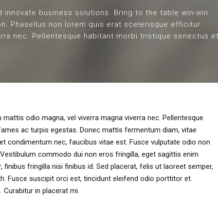
 innovate business solutions. Bring to the table win-win
n. Phasellus non lorem quis erat scelerisque efficitur.
rra nec. Pellentesque habitant morbi tristique senectus e
am mattis odio magna, vel viverra magna viverra nec. Pellentesque
 fames ac turpis egestas. Donec mattis fermentum diam, vitae
get condimentum nec, faucibus vitae est. Fusce vulputate odio non
. Vestibulum commodo dui non eros fringilla, eget sagittis enim
finibus fringilla nisi finibus id. Sed placerat, felis ut laoreet semper,
h. Fusce suscipit orci est, tincidunt eleifend odio porttitor et.
 Curabitur in placerat mi.