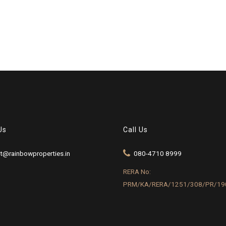
Us
Call Us
t@rainbowproperties.in
080-4710 8999
RERA No:
PRM/KA/RERA/1251/308/PR/19