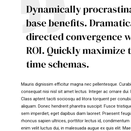
Dynamically procrastina
base benefits. Dramatic
directed convergence w
ROI. Quickly maximize t
time schemas.
Mauris dignissim efficitur magna nec pellentesque. Curabit
consequat nisi nisl sit amet lectus. Integer ac ornare dui. M
Class aptent taciti sociosqu ad litora torquent per conu
aliquam. Donec hendrerit pharetra suscipit. Fusce tristique 
sem imperdiet, eget dapibus diam laoreet. Praesent feugia
rhoncus sapien ultrices, porttitor lectus id, condimentum dui
enim velit luctus dui, in malesuada augue ex quis elit. Mae