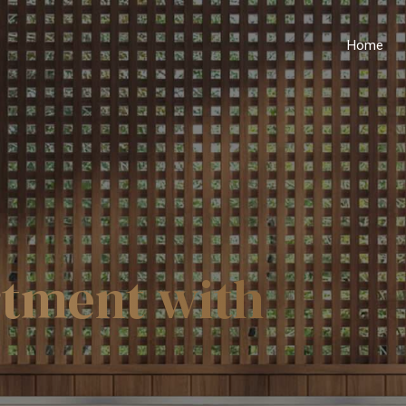
Home
rtment with