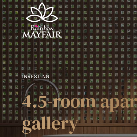
INVESTING
4.5-room apa
gallery