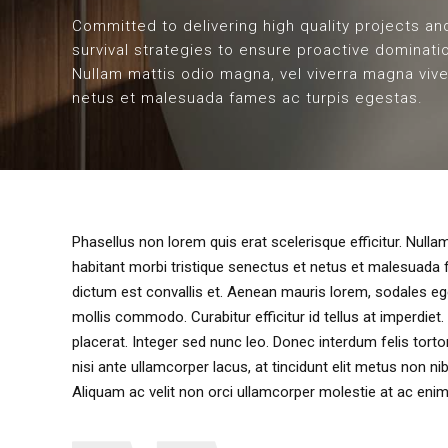
Committed to delivering high quality projects and
survival strategies to ensure proactive dominatio
Nullam mattis odio magna, vel viverra magna vive
netus et malesuada fames ac turpis egestas.
Phasellus non lorem quis erat scelerisque efficitur. Null
habitant morbi tristique senectus et netus et malesuada
dictum est convallis et. Aenean mauris lorem, sodales e
mollis commodo. Curabitur efficitur id tellus at imperdiet
placerat. Integer sed nunc leo. Donec interdum felis tortor, 
nisi ante ullamcorper lacus, at tincidunt elit metus non nib
Aliquam ac velit non orci ullamcorper molestie at ac enim.