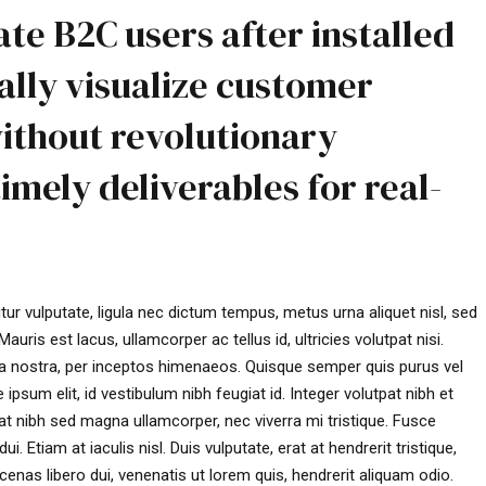
te B2C users after installed
ally visualize customer
ithout revolutionary
imely deliverables for real-
ur vulputate, ligula nec dictum tempus, metus urna aliquet nisl, sed
auris est lacus, ullamcorper ac tellus id, ultricies volutpat nisi.
bia nostra, per inceptos himenaeos. Quisque semper quis purus vel
ipsum elit, id vestibulum nibh feugiat id. Integer volutpat nibh et
t nibh sed magna ullamcorper, nec viverra mi tristique. Fusce
. Etiam at iaculis nisl. Duis vulputate, erat at hendrerit tristique,
cenas libero dui, venenatis ut lorem quis, hendrerit aliquam odio.